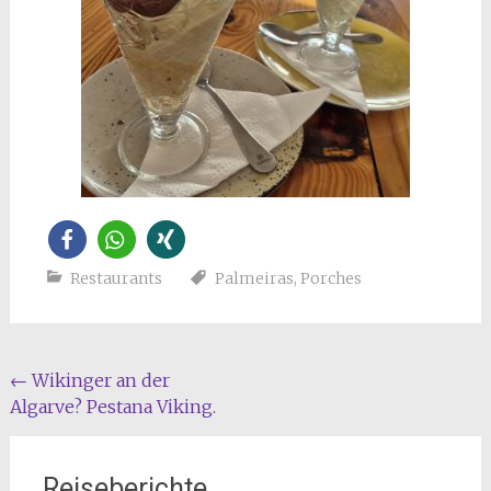
Restaurants
Palmeiras
,
Porches
Beitragsnavigation
←
Wikinger an der
Algarve? Pestana Viking.
Reiseberichte