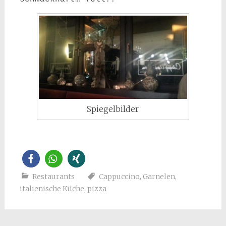
Spiegelbilder
Restaurants
Cappuccino
,
Garnelen
,
italienische Küche
,
pizza