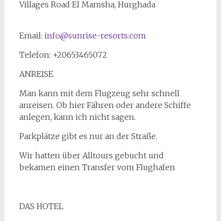
°C.
Villages Road El Mamsha, Hurghada
Sunrise
Aqua
Email:
info@sunrise-resorts.com
Joy
Resort.
Telefon: +20653465072
Hurghada.
ANREISE
Man kann mit dem Flugzeug sehr schnell
anreisen. Ob hier Fähren oder andere Schiffe
anlegen, kann ich nicht sagen.
Parkplätze gibt es nur an der Straße.
Wir hatten über Alltours gebucht und
bekamen einen Transfer vom Flughafen
DAS HOTEL