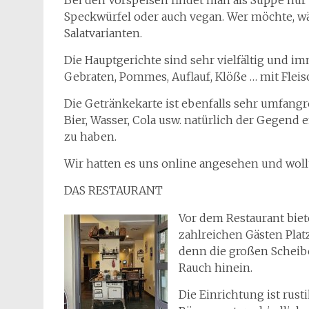
Bei den Vorspeisen findet man als Suppe nur 
Speckwürfel oder auch vegan. Wer möchte, wä
Salatvarianten.
Die Hauptgerichte sind sehr vielfältig und i
Gebraten, Pommes, Auflauf, Klöße … mit Fleisc
Die Getränkekarte ist ebenfalls sehr umfang
Bier, Wasser, Cola usw. natürlich der Gegend
zu haben.
Wir hatten es uns online angesehen und woll
DAS RESTAURANT
Vor dem Restaurant biet
zahlreichen Gästen Platz
denn die großen Scheib
Rauch hinein.
Die Einrichtung ist rust