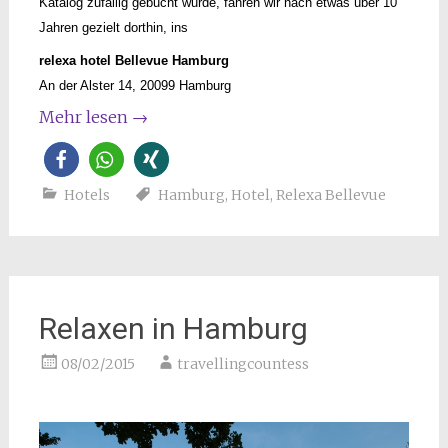
Katalog zufällig gebucht wurde, fahren wir nach etwas über 10
Jahren gezielt dorthin, ins
relexa hotel Bellevue Hamburg
An der Alster 14, 20099 Hamburg
Mehr lesen
→
Hotels
Hamburg
,
Hotel
,
Relexa Bellevue
Relaxen in Hamburg
08/02/2015
travellingcountess