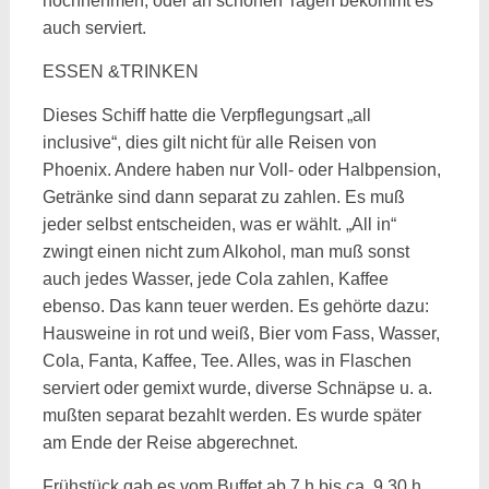
hochnehmen, oder an schönen Tagen bekommt es
auch serviert.
ESSEN &TRINKEN
Dieses Schiff hatte die Verpflegungsart „all
inclusive“, dies gilt nicht für alle Reisen von
Phoenix. Andere haben nur Voll- oder Halbpension,
Getränke sind dann separat zu zahlen. Es muß
jeder selbst entscheiden, was er wählt. „All in“
zwingt einen nicht zum Alkohol, man muß sonst
auch jedes Wasser, jede Cola zahlen, Kaffee
ebenso. Das kann teuer werden. Es gehörte dazu:
Hausweine in rot und weiß, Bier vom Fass, Wasser,
Cola, Fanta, Kaffee, Tee. Alles, was in Flaschen
serviert oder gemixt wurde, diverse Schnäpse u. a.
mußten separat bezahlt werden. Es wurde später
am Ende der Reise abgerechnet.
Frühstück gab es vom Buffet ab 7 h bis ca. 9.30 h.