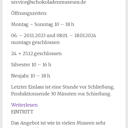
service@schokoladenmuseum.de
Öffnungszeiten:
Montag – Sonntag 10 – 18 h
06. – 20.11.2023 und 08.01. – 18.03.2024
montags geschlossen
24. + 25.12.geschlossen
Silvester 10 – 16 h
Neujahr 10 – 18 h
Letzter Einlass ist eine Stunde vor Schließung,
Produktionsende 30 Minuten vor Schießung.
:
Weiterlesen
Ein
EINTRITT
süßer
Das Angebot ist wie in vielen Museen sehr
Ausflug