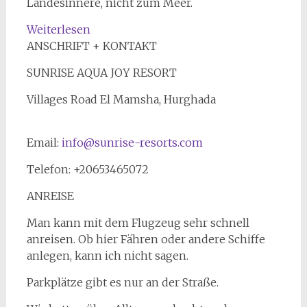
Landesinnere, nicht zum Meer.
:
Weiterlesen
Weihnachtsdeko
ANSCHRIFT + KONTAKT
bei
SUNRISE AQUA JOY RESORT
30
°C.
Villages Road El Mamsha, Hurghada
Sunrise
Aqua
Email:
info@sunrise-resorts.com
Joy
Resort.
Telefon: +20653465072
Hurghada.
ANREISE
Man kann mit dem Flugzeug sehr schnell
anreisen. Ob hier Fähren oder andere Schiffe
anlegen, kann ich nicht sagen.
Parkplätze gibt es nur an der Straße.