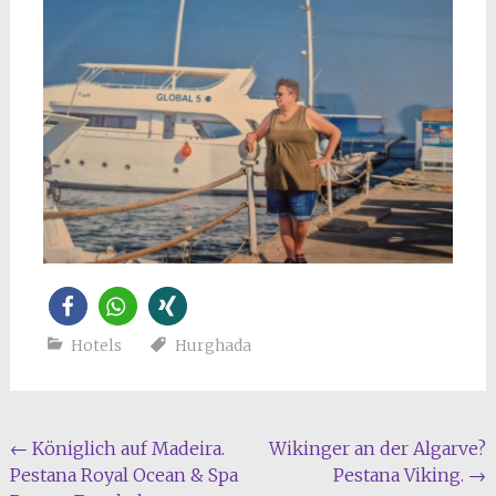
Hotels
Hurghada
Beitragsnavigation
←
Königlich auf Madeira.
Wikinger an der Algarve?
Pestana Royal Ocean & Spa
Pestana Viking.
→