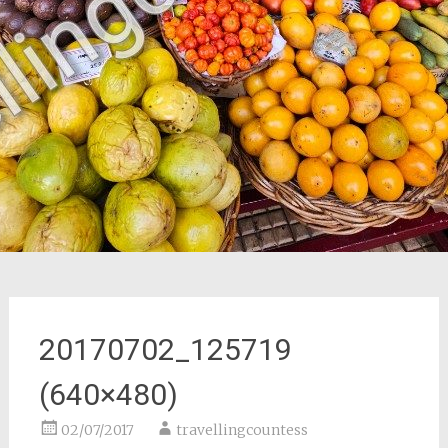
20170702_125719
(640×480)
02/07/2017
travellingcountess