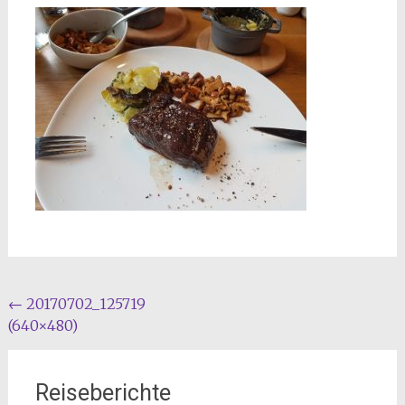
Beitragsnavigation
←
20170702_125719
(640×480)
Reiseberichte