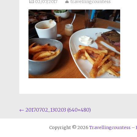
02/07/2017
travellingcountess
Beitragsnavigation
←
20170702_130203 (640×480)
Copyright © 2026
Travellingcountess – E