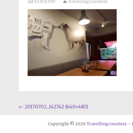
02/07/2017
travellingcountess
Beitragsnavigation
←
20170702_142742 (640×480)
Copyright © 2026
Travellingcountess – E