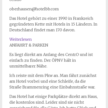
oberhausen@hotelbb.com
Das Hotel gehört zu einer 1990 in Frankreich
gegründeten Kette mit Hotels in 15 Ländern. In
Deutschland findet man 170 davon.
:
Weiterlesen
Musik
ANFAHRT & PARKEN
und
Es liegt direkt am Anfang des CentrO und ist
Übernachtung.
einfach zu finden. Der ÖPNV hält in
B&B
unmittelbarer Nähe.
Hotel.
Oberhausen.
Ich reiste mit dem Pkw an. Man fährt zunächst
am Hotel vorbei und eine Schleife, da die
Straße Brammenring eine Einbahnstraße war.
Das Hotel hat einige Parkplätze direkt am Haus,
die kostenlos sind. Leider sind sie nicht