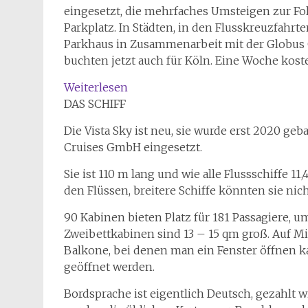
eingesetzt, die mehrfaches Umsteigen zur Fo
Parkplatz. In Städten, in den Flusskreuzfahrt
Parkhaus in Zusammenarbeit mit der Globus G
buchten jetzt auch für Köln. Eine Woche koste
:
Weiterlesen
Rheinaufwärts
DAS SCHIFF
in
Die Vista Sky ist neu, sie wurde erst 2020 g
den
Cruises GmbH eingesetzt.
Süden.
Vista
Sie ist 110 m lang und wie alle Flussschiffe 11,
Sky.
den Flüssen, breitere Schiffe könnten sie nic
90 Kabinen bieten Platz für 181 Passagiere, 
Zweibettkabinen sind 13 – 15 qm groß. Auf Mi
Balkone, bei denen man ein Fenster öffnen k
geöffnet werden.
Bordsprache ist eigentlich Deutsch, gezahlt wir