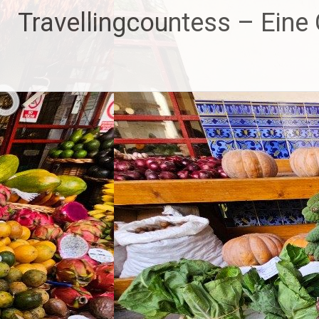
Zum
Travellingcountess – Eine G
Inhalt
springen